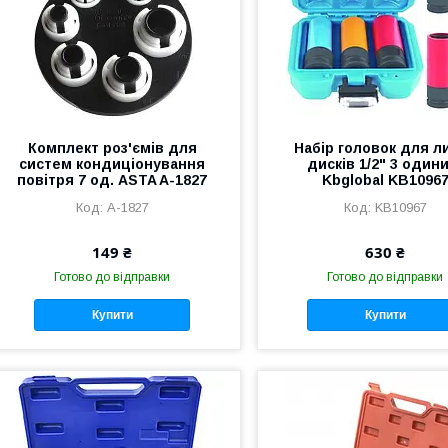
Комплект роз'ємів для
Набір головок для л
систем кондиціонування
дисків 1/2" 3 один
повітря 7 од. ASTA A-1827
Kbglobal KB1096
A-1827
KB10967
149 ₴
630 ₴
Готово до відправки
Готово до відправки
Купити
Купити