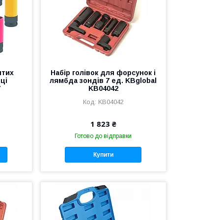
итих
Набір голівок для форсунок і
иці
лямбда зондів 7 ед. KBglobal
7
KB04042
KB04042
1 823 ₴
Готово до відправки
Купити