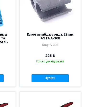
нізд
Ключ лямбда-зонда 22 мм
 та
ASTA A-308
RA S-
A-308
225 ₴
Готово до відправки
Купити