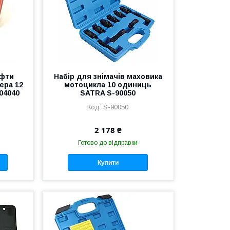
уфти
Набір для знімачів маховика
ера 12
мотоцикла 10 одиниць
04040
SATRA S-90050
S-90050
2 178 ₴
Готово до відправки
Купити