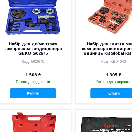
Набір для де/монтажу
Набір для зняття м
компресора кондиціонера
компресора кондиціон
GEKO G02675
одиниць KBGlobal KB
G02675
KB04040
1 508 ₴
1 305 ₴
Готово до відправки
Готово до відправки
Купити
Купити