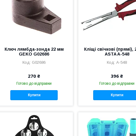
Ключ лямбда-зонда 22 мм
Кліщі свічкові (прямі),
GEKO G02686
ASTA A-548
G02686
A-548
270 ₴
396 ₴
Готово до відправки
Готово до відправки
Купити
Купити