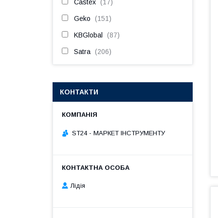
Castex
17
Geko
151
KBGlobal
87
Satra
206
КОНТАКТИ
ST24 - МАРКЕТ ІНСТРУМЕНТУ
Лідія