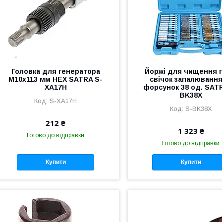
Головка для генератора
Йоржі для чищення г
M10x113 мм HEX SATRA S-
свічок запалювання
XA17H
форсунок 38 од. SAT
BK38X
S-XA17H
S-BK38X
212 ₴
1 323 ₴
Готово до відправки
Готово до відправки
Купити
Купити