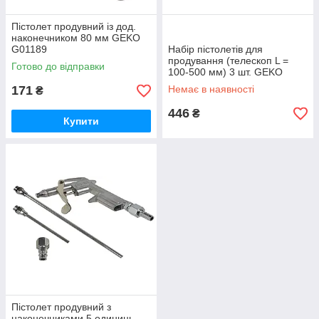
Пістолет продувний із дод.
наконечником 80 мм GEKO
G01189
Набір пістолетів для
продування (телескоп L =
Готово до відправки
100-500 мм) 3 шт. GEKO
G03127
171
Немає в наявності
₴
446
₴
Купити
Пістолет продувний з
наконечниками 5 одиниць