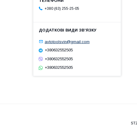
+380 (63) 255-25-05
avtotoolsvin@gmail.com
+380632552505
+380632552505
+380632552505