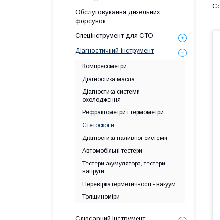
Обслуговування дизельних
форсунок
Спецінструмент для СТО
Діагностичний інструмент
Компресометри
Діагностика масла
Діагностика системи
охолодження
Рефрактометри і термометри
Стетоскопи
Діагностика паливної системи
Автомобільні тестери
Тестери акумулятора, тестери
напруги
Перевірка герметичності - вакуум
Толщиноміри
Слюсарний інструмент