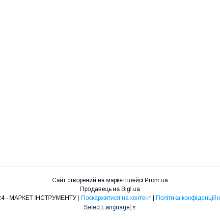
Сайт створений на маркетплейсі
Prom.ua
Продавець на Bigl.ua
ST24 - МАРКЕТ ІНСТРУМЕНТУ |
Поскаржитися на контент
|
Політика конфіденційн
Select Language
▼