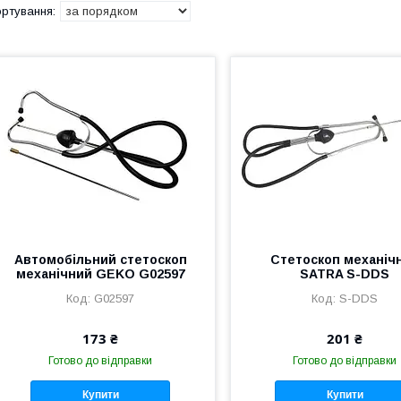
Автомобільний стетоскоп
Стетоскоп механіч
механічний GEKO G02597
SATRA S-DDS
G02597
S-DDS
173 ₴
201 ₴
Готово до відправки
Готово до відправки
Купити
Купити