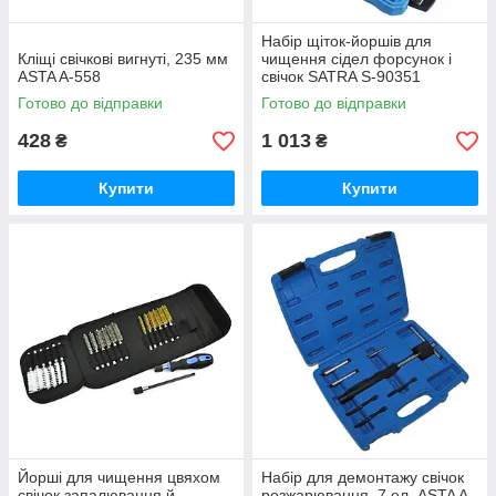
Набір щіток-йоршів для
Кліщі свічкові вигнуті, 235 мм
чищення сідел форсунок і
ASTA A-558
свічок SATRA S-90351
Готово до відправки
Готово до відправки
428
1 013
₴
₴
Купити
Купити
Йорші для чищення цвяхом
Набір для демонтажу свічок
свічок запалювання й
розжарювання, 7 ел. ASTA A-