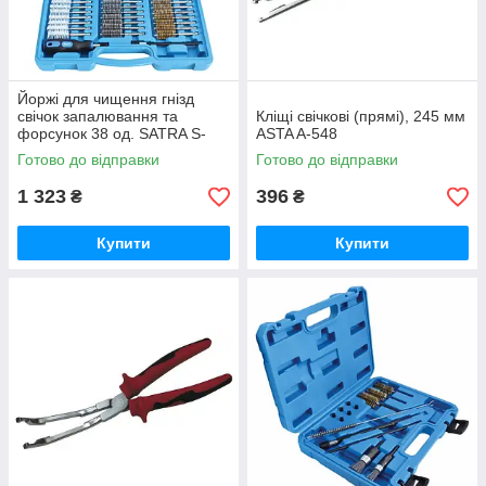
Йоржі для чищення гнізд
свічок запалювання та
Кліщі свічкові (прямі), 245 мм
форсунок 38 од. SATRA S-
ASTA A-548
BK38X
Готово до відправки
Готово до відправки
1 323
396
₴
₴
Купити
Купити