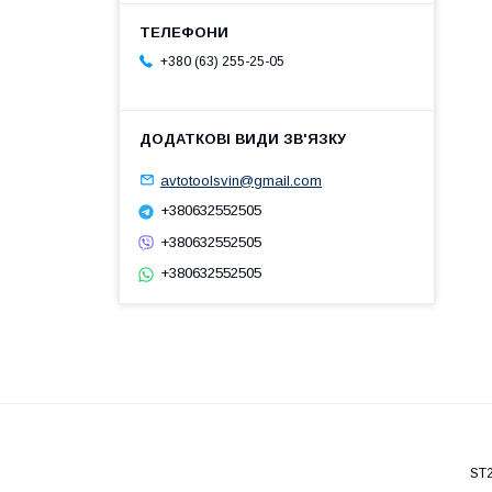
+380 (63) 255-25-05
avtotoolsvin@gmail.com
+380632552505
+380632552505
+380632552505