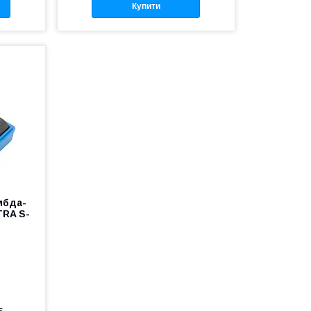
Купити
мбда-
TRA S-