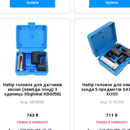
Купити
Купити
Набір головок для датчиків
Набір головок для ля
кисню (лямбда-зонд) 3
зонда 5 предметів SA
одиниць Kbglobal KB02581
XOS5
KB02581
S-XOS5
743 ₴
711 ₴
Немає в наявності
Немає в наявності