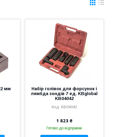
22 мм
Набір голівок для форсунок і
лямбда зондів 7 ед. KBglobal
KB04042
KB04042
1 823 ₴
Готово до відправки