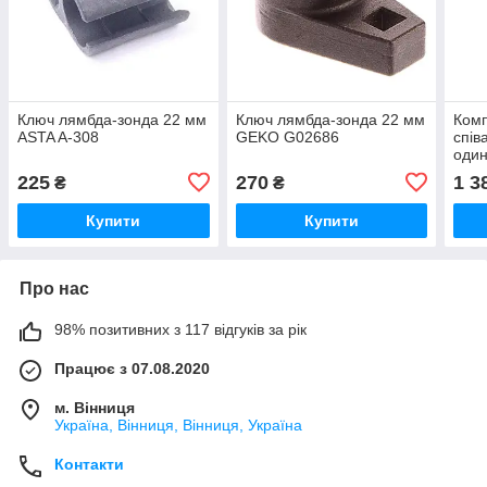
Ключ лямбда-зонда 22 мм
Ключ лямбда-зонда 22 мм
Комп
ASTA A-308
GEKO G02686
спів
один
KB0
225
270
1 3
₴
₴
Купити
Купити
Про нас
98% позитивних з 117 відгуків за рік
Працює з 07.08.2020
м. Вінниця
Україна, Вінниця, Вінниця, Україна
Контакти