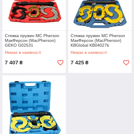
Стяжка пружин MC Pherson
Стяжка пружин MC Pherson
МакФерсон (MacPherson)
МакФерсон (MacPherson)
GEKO G02531
KBGlobal KB04027b
Немає в наявності
Немає в наявності
7 407
7 425
₴
₴