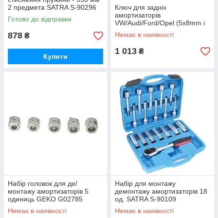
2 предмета SATRA S-90296
Ключ для задніх
амортизаторів
Готово до відправки
VW/Audi/Ford/Opel (5x8mm і
6x9mm) ASTA A-ST56M
878
Немає в наявності
₴
1 013
₴
Купити
Набір головок для де/
Набір для монтажу
монтажу амортизаторів 5
демонтажу амортизаторів 18
одиниць GEKO G02785
од. SATRA S-90109
Немає в наявності
Немає в наявності