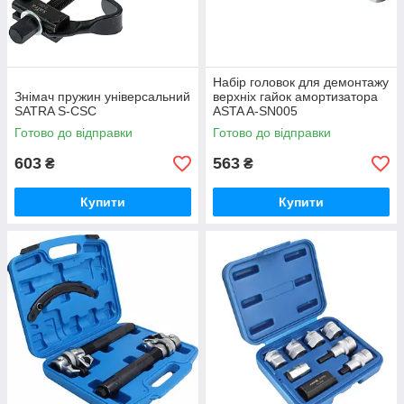
Набір головок для демонтажу
Знімач пружин універсальний
верхніх гайок амортизатора
SATRA S-CSC
ASTA A-SN005
Готово до відправки
Готово до відправки
603
563
₴
₴
Купити
Купити