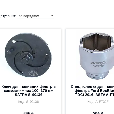
Ключ для паливних фільтрів
Спец головка для пал
самозажимних 100 -170 мм
фільтра Ford EocBlue
SATRA S-90136
TDCi 2016- ASTA A-F
S-90136
A-FT32F
846 ₴
504 ₴