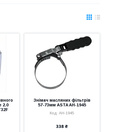
ивного
Знімач масляних фільтрів
 2.0
57-73мм ASTA AH-1945
T32F
AH-1945
338 ₴