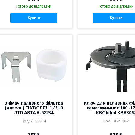
Готово до відправки
Готово до відправки
Купити
Купити
Знімач паливного фільтра
Ключ для паливних фі
(дизель) FIAT/OPEL 1,3/1,9
самозажимних 100 -1
JTD ASTA A-62234
KBGlobal KBA306
A-62234
KBA3067
788 ₴
923 ₴