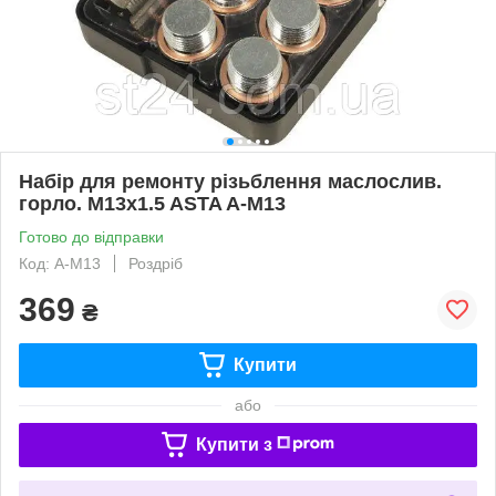
Набір для ремонту різьблення маслослив.
горло. M13x1.5 ASTA A-M13
Готово до відправки
Код: A-M13
Роздріб
369
₴
Купити
або
Купити з