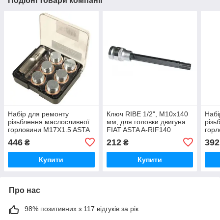
Подібні товари компанії
Набір для ремонту
Ключ RIBE 1/2", M10x140
Набі
різьблення маслосливної
мм, для головки двигуна
різь
горловини M17X1.5 ASTA
FIAT ASTA A-RIF140
горл
A-90067
A-9
446
212
392
₴
₴
Купити
Купити
Про нас
98% позитивних з 117 відгуків за рік