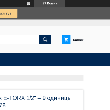
Кошик
Кошик
Ю
к E-TORX 1/2" – 9 одиниць
78