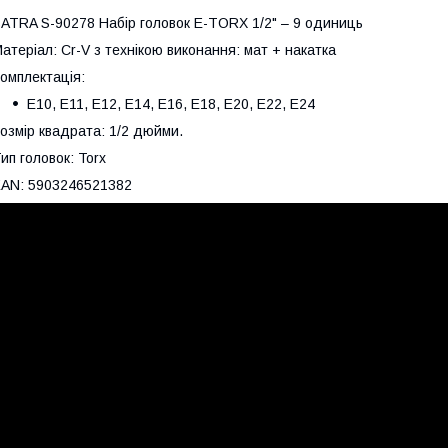
ATRA S-90278 Набір головок E-TORX 1/2" – 9 одиниць
атеріал: Cr-V з технікою виконання: мат + накатка
омплектація:
E10, E11, E12, E14, E16, E18, E20, E22, E24
озмір квадрата: 1/2 дюйми.
ип головок: Torx
AN: 5903246521382