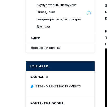
Акумуляторний інструмент
S
М
Обладнання
К
Генератори, зарядні пристрої
Дім і сад
Р
Т
Акции
E
Доставка и оплата
КОНТАКТИ
ST24 - МАРКЕТ ІНСТРУМЕНТУ