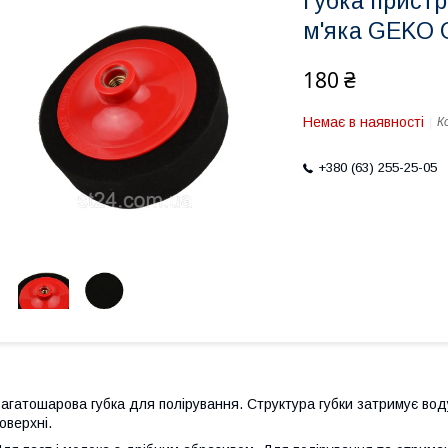
Губка пристр
м'яка GEKO 
180 ₴
Немає в наявності
К
+380 (63) 255-25-05
агатошарова губка для полірування. Структура губки затримує воду
оверхні.