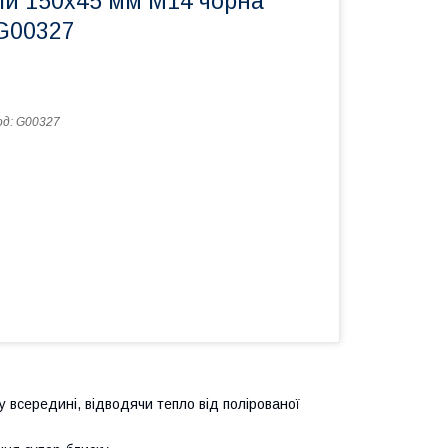
ій 150x45 мм M14 чорна
G00327
од:
G00327
 всередині, відводячи тепло від полірованої