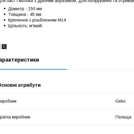
ля паст і молока з дрібним абразивом. Для полірування та отрима
Діаметр - 150 мм
Товщина - 45 мм
Кріплення з різьбленням M14
Щільність: м'який
арактеристики
Основні атрибути
иробник
Geko
раїна виробник
Польща