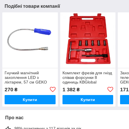
Подібні товари компанії
Гнучкий магнітний
Комплект фрезів для гнізд
Захо
захоплення LED з
співав форсунки 8
теле
ліхтарем, 57 см GEKO
одиниць KBGlobal
GEK
G03212
KB04777
270
1 382
171
₴
₴
Купити
Купити
Про нас
98% позитивних з 117 відгуків за рік