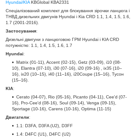
Hyundai/KIA
KBGlobal KBA2331
Спеціалізований комплект для блокування зірочки ланцюга і
ТНВД дизельних двигунів Hyundai і Kia CRD 1.1, 1.4, 1.5, 1.6,
1.7 (2001-2016).
Застосування
:
Дизельні двигуни з ланцюговою ГРМ Hyundai і KIA CRD
потужністю: 1.1, 1.4, 1.5, 1.6, 1.7
Hyundai
:
Matrix (01-11), Accent (02-15), Getz (03-09), i10 (08-
10), Elantra (07-10), i30 (07-16), i20 (09-16) , ix35 (10–
16), ix20 (10–15), i40 (11–16), i20Coupe (15–16), Тусон
(15–16).
KIA
:
Cerato (04-07), Rio (05-16), Picanto (04-11), Cee'd (07-
16), Pro-Cee'd (08-16), Soul (09-14), Venga (09-15),
Sportage (10-16), Carens (10-16), Optima (11-15)
Двигатели
:
1.1: D3FA, D3FA (U2), D3FF
1.4: D4FC (U1), D4FC (U2)