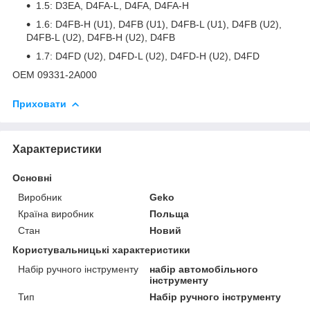
1.5: D3EA, D4FA-L, D4FA, D4FA-H
1.6: D4FB-H (U1), D4FB (U1), D4FB-L (U1), D4FB (U2),
D4FB-L (U2), D4FB-H (U2), D4FB
1.7: D4FD (U2), D4FD-L (U2), D4FD-H (U2), D4FD
OEM 09331-2A000
Приховати
Характеристики
Основні
Виробник
Geko
Країна виробник
Польща
Стан
Новий
Користувальницькі характеристики
Набір ручного інструменту
набір автомобільного
інструменту
Тип
Набір ручного інструменту