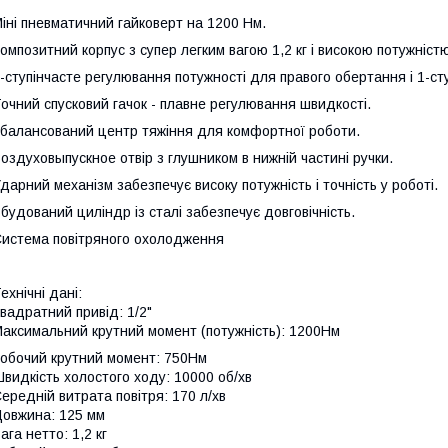
іні пневматичний гайковерт на 1200 Нм.
омпозитний корпус з супер легким вагою 1,2 кг і високою потужніст
-ступінчасте регулювання потужності для правого обертання і 1-сту
очний спусковий гачок - плавне регулювання швидкості.
балансований центр тяжіння для комфортної роботи.
оздуховыпускное отвір з глушником в нижній частині ручки.
дарний механізм забезпечує високу потужність і точність у роботі.
будований циліндр із сталі забезпечує довговічність.
истема повітряного охолодження
ехнічні дані:
вадратний привід: 1/2"
аксимальний крутний момент (потужність): 1200Нм
обочий крутний момент: 750Нм
видкість холостого ходу: 10000 об/хв
ередній витрата повітря: 170 л/хв
овжина: 125 мм
ага нетто: 1,2 кг