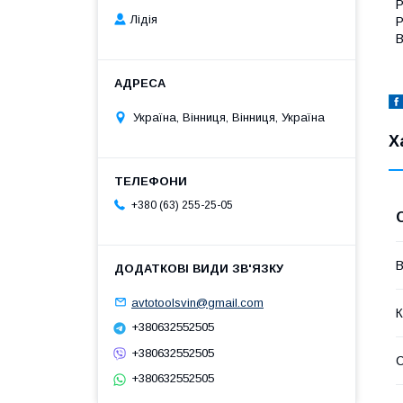
Р
Лідія
Р
В
Україна, Вінниця, Вінниця, Україна
Х
+380 (63) 255-25-05
В
avtotoolsvin@gmail.com
К
+380632552505
+380632552505
+380632552505