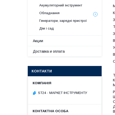
Акумуляторний інструмент
М
К
Обладнання
3
Генератори, зарядні пристрої
Т
Дім і сад
З
В
Акции
У
Доставка и оплата
В
С
КОНТАКТИ
Т
К
М
Р
ST24 - МАРКЕТ ІНСТРУМЕНТУ
Ш
С
Д
В