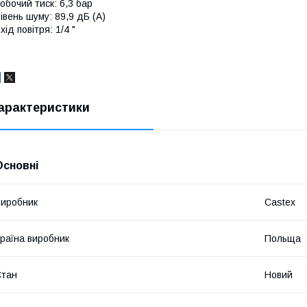
обочий тиск: 6,3 бар
івень шуму: 89,9 дБ (A)
хід повітря: 1/4 "
арактеристики
Основні
иробник
Castex
раїна виробник
Польща
Стан
Новий