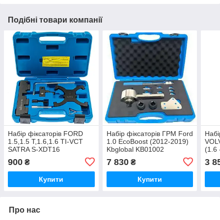
Подібні товари компанії
Набір фіксаторів FORD
Набір фіксаторів ГРМ Ford
Набі
1.5,1.5 T,1.6,1.6 TI-VCT
1.0 EcoBoost (2012-2019)
VOL
SATRA S-XDT16
Kbglobal KB01002
(1.6
900
900
7 830
3 8
₴
₴
Купити
Купити
Про нас