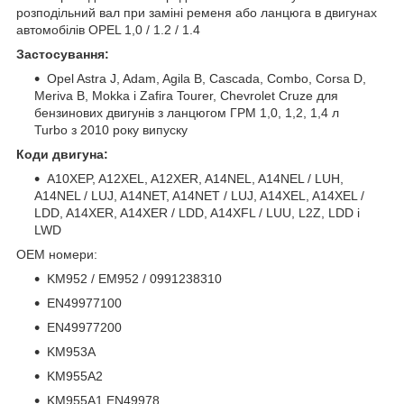
розподільний вал при заміні ременя або ланцюга в двигунах
автомобілів OPEL 1,0 / 1.2 / 1.4
Застосування:
Opel Astra J, Adam, Agila B, Cascada, Combo, Corsa D,
Meriva B, Mokka і Zafira Tourer, Chevrolet Cruze для
бензинових двигунів з ланцюгом ГРМ 1,0, 1,2, 1,4 л
Turbo з 2010 року випуску
Коди двигуна:
A10XEP, A12XEL, A12XER, A14NEL, A14NEL / LUH,
A14NEL / LUJ, A14NET, A14NET / LUJ, A14XEL, A14XEL /
LDD, A14XER, A14XER / LDD, A14XFL / LUU, L2Z, LDD і
LWD
OEM номери:
KM952 / EM952 / 0991238310
EN49977100
EN49977200
KM953A
KM955A2
KM955A1 EN49978