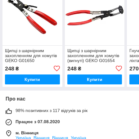
Щипці з шарнірним
Щипці з шарнірним
Гнуч
захопленням для хомутів
захопленням для хомутів
захо
GEKO G01650
(вигнуті) GEKO G01654
ліхт
G03
248
248
270
₴
₴
Купити
Купити
Про нас
98% позитивних з 117 відгуків за рік
Працює з 07.08.2020
м. Вінниця
Україна, Вінниця, Вінниця, Україна