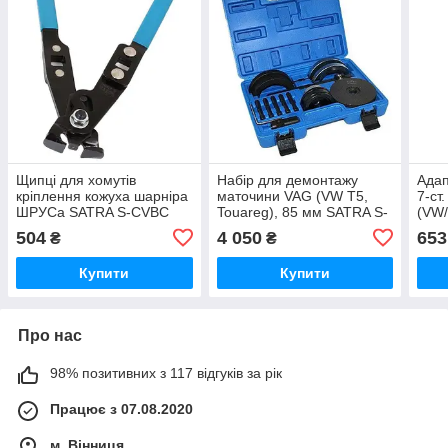
Щипці для хомутів
Набір для демонтажу
Адап
кріплення кожуха шарніра
маточини VAG (VW T5,
7-ст
ШРУСа SATRA S-CVBC
Touareg), 85 мм SATRA S-
(VW/
90228
900
504
4 050
653
₴
₴
Купити
Купити
Про нас
98% позитивних з 117 відгуків за рік
Працює з 07.08.2020
м. Вінниця