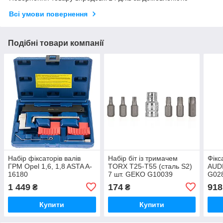
Всі умови повернення
Подібні товари компанії
Набір фіксаторів валів
Набір біт із тримачем
Фікс
ГРМ Opel 1,6, 1,8 ASTA A-
TORX T25-T55 (сталь S2)
AUDI
16180
7 шт. GEKO G10039
G02
1 449
174
918
₴
₴
Купити
Купити