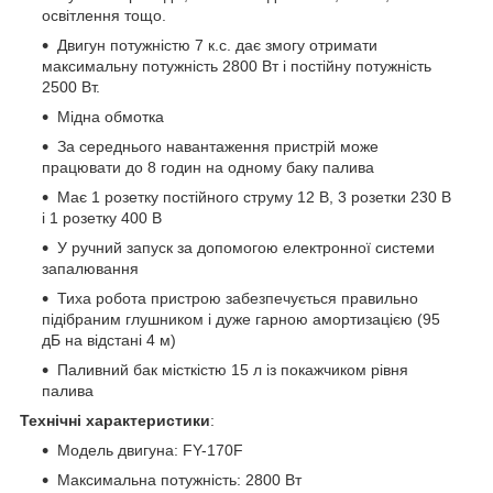
освітлення тощо.
Двигун потужністю 7 к.с. дає змогу отримати
максимальну потужність 2800 Вт і постійну потужність
2500 Вт.
Мідна обмотка
За середнього навантаження пристрій може
працювати до 8 годин на одному баку палива
Має 1 розетку постійного струму 12 В, 3 розетки 230 В
і 1 розетку 400 В
У ручний запуск за допомогою електронної системи
запалювання
Тиха робота пристрою забезпечується правильно
підібраним глушником і дуже гарною амортизацією (95
дБ на відстані 4 м)
Паливний бак місткістю 15 л із покажчиком рівня
палива
Технічні характеристики
:
Модель двигуна: FY-170F
Максимальна потужність: 2800 Вт