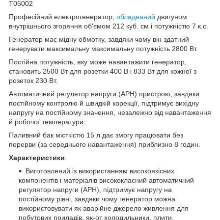
T05002
Професійний електрогенератор,
обладнаний
двигуном
внутрішнього згоряння об'ємом 212 куб. см і потужністю 7 к.с.
Генератор має мідну обмотку, завдяки чому він здатний
генерувати максимальну максимальну потужність 2800 Вт.
Постійна потужність, яку може навантажити генератор,
становить 2500 Вт для розетки 400 В і 833 Вт для кожної з
розеток 230 Вт.
Автоматичний регулятор напруги (АРН) пристрою, завдяки
постійному контролю й швидкій корекції, підтримує вихідну
напругу на постійному значення, незалежно від навантаження
й робочої температури.
Паливний бак місткістю 15 л дає змогу працювати без
перерви (за середнього навантаження) приблизно 8 годин.
Характеристики
:
Виготовлений із використанням високоякісних
компонентів і матеріалів висококласний автоматичний
регулятор напруги (АРН), підтримує напругу на
постійному рівні, завдяки чому генератор можна
використовувати як аварійне джерело живлення для
побутових приладів, як-от холодильники, плити,