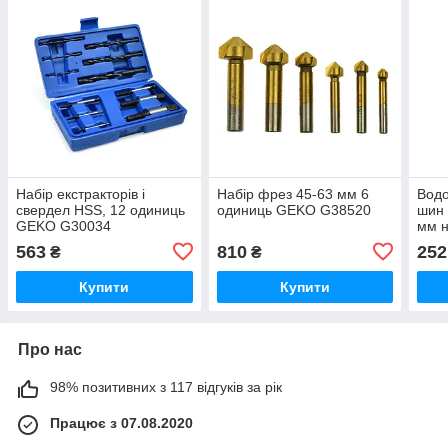
Набір екстракторів і
Набір фрез 45-63 мм 6
Водо
свердел HSS, 12 одиниць
одиниць GEKO G38520
шин 
GEKO G30034
мм н
G29
563
810
252
₴
₴
Купити
Купити
Про нас
98% позитивних з 117 відгуків за рік
Працює з 07.08.2020