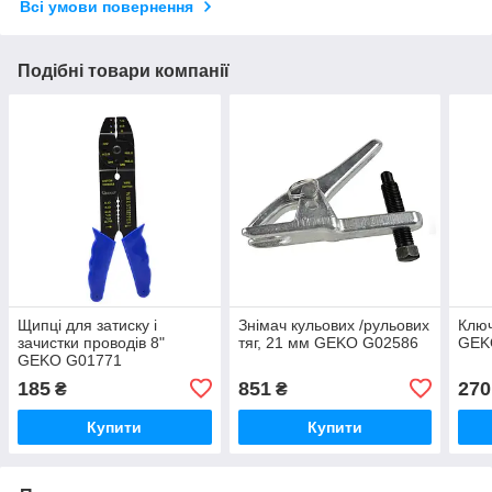
Всі умови повернення
Подібні товари компанії
Щипці для затиску і
Знімач кульових /рульових
Ключ
зачистки проводів 8"
тяг, 21 мм GEKO G02586
GEK
GEKO G01771
185
851
270
₴
₴
Купити
Купити