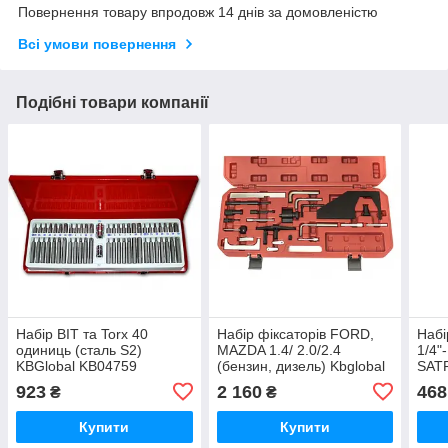
Повернення товару впродовж 14 днів за домовленістю
Всі умови повернення
Подібні товари компанії
Набір BIT та Torx 40
Набір фіксаторів FORD,
Набі
одиниць (сталь S2)
MAZDA 1.4/ 2.0/2.4
1/4"
KBGlobal KB04759
(бензин, дизель) Kbglobal
SAT
KB04174
923
2 160
468
₴
₴
Купити
Купити