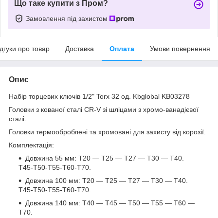
Що таке купити з Пром?
Замовлення під захистом
ідгуки про товар
Доставка
Оплата
Умови повернення
Опис
Набір торцевих ключів 1/2" Torx 32 од. Kbglobal KB03278
Головки з кованої сталі CR-V зі шліцами з хромо-ванадієвої
сталі.
Головки термооброблені та хромовані для захисту від корозії.
Комплектація:
Довжина 55 мм: Т20 — Т25 — Т27 — Т30 — Т40.
Т45-Т50-Т55-Т60-Т70.
Довжина 100 мм: Т20 — Т25 — Т27 — Т30 — Т40.
Т45-Т50-Т55-Т60-Т70.
Довжина 140 мм: Т40 — Т45 — Т50 — Т55 — Т60 —
Т70.