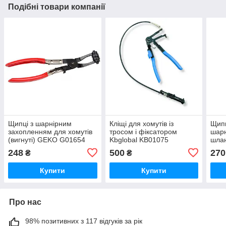
Подібні товари компанії
Щипці з шарнірним
Кліщі для хомутів із
Щипц
захопленням для хомутів
тросом і фіксатором
шар
(вигнуті) GEKO G01654
Kbglobal KB01075
шлан
(виг
248
500
270
₴
₴
Купити
Купити
Про нас
98% позитивних з 117 відгуків за рік