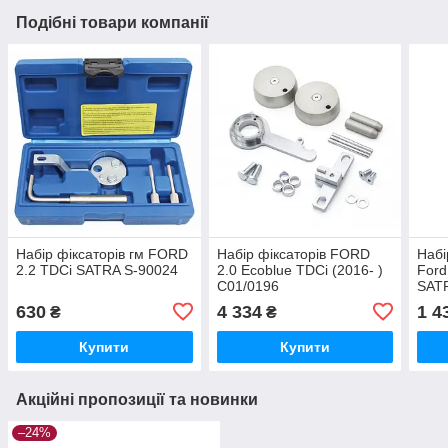
Подібні товари компанії
Набір фіксаторів гм FORD
Набір фіксаторів FORD
Набі
2.2 TDCi SATRA S-90024
2.0 Ecoblue TDCi (2016- )
Ford
C01/0196
SAT
630
4 334
1 4
₴
₴
Купити
Купити
Акційні пропозиції та новинки
–24%