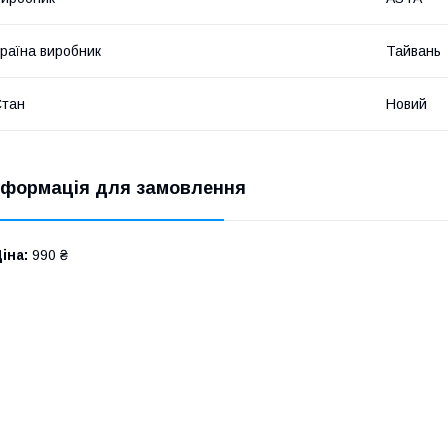
раїна виробник
Тайвань
Стан
Новий
нформація для замовлення
іна:
990 ₴