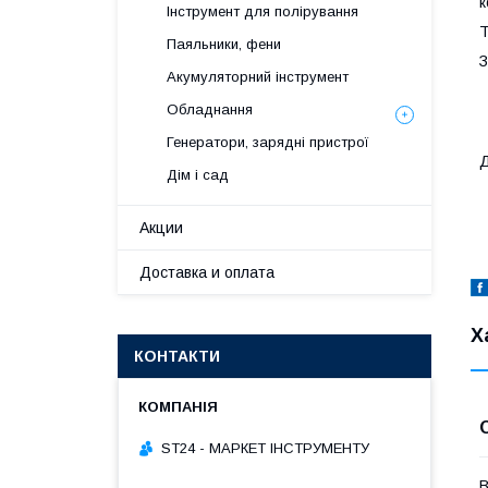
к
Інструмент для полірування
Т
Паяльники, фени
З
Акумуляторний інструмент
Обладнання
Генератори, зарядні пристрої
Д
Дім і сад
Акции
Доставка и оплата
Х
КОНТАКТИ
ST24 - МАРКЕТ ІНСТРУМЕНТУ
В