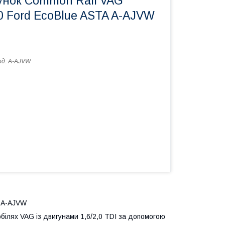
унок Common Rail VAG
2.0 Ford EcoBlue ASTA A-AJVW
од:
A-AJVW
 A-AJVW
ілях VAG із двигунами 1,6/2,0 TDI за допомогою