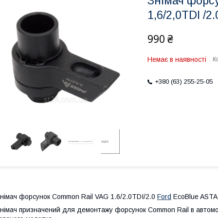
Знімач форс
1,6/2,0TDI /
990 ₴
Немає в наявності
К
+380 (63) 255-25-05
німач форсунок Common Rail VAG 1.6/2.0TDI/2.0
Ford
EcoBlue ASTA
німач призначений для демонтажу форсунок Common Rail в автомоб