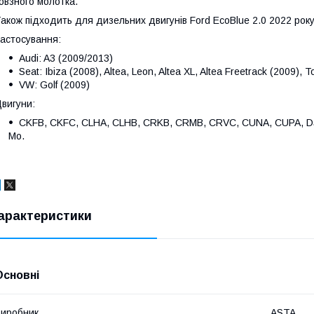
овзного молотка.
акож підходить для дизельних двигунів Ford EcoBlue 2.0 2022 року
астосування:
Audi: A3 (2009/2013)
Seat: Ibiza (2008), Altea, Leon, Altea XL, Altea Freetrack (2009), 
VW: Golf (2009)
вигуни:
CKFB, CKFC, CLHA, CLHB, CRKB, CRMB, CRVC, CUNA, CUPA, D
Mo.
арактеристики
Основні
иробник
ASTA