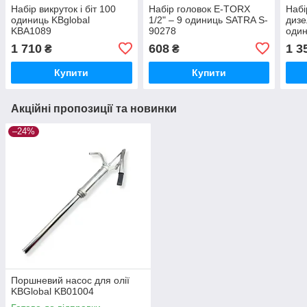
Набір викруток і біт 100
Набір головок E-TORX
Набі
одиниць KBglobal
1/2" – 9 одиниць SATRA S-
дизе
KBA1089
90278
один
1 710
608
1 3
₴
₴
Купити
Купити
Акційні пропозиції та новинки
–24%
Поршневий насос для олії
KBGlobal KB01004