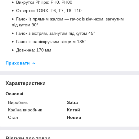
Викрутки Philips: PH0, PH00
Отвертки TORX: T6, T7, T8, T10
Гачок із прямим жалом — гачок із кінчиком, загнутим
під кутом 90°
Гачок з вістрям, загнутим під кутом 45°
Гачок із напівкруглим вістрям 135°
Довжина: 170 мм
Приховати
Характеристики
Основні
Виробник
Satra
Країна виробник
Китай
Стан
Новий
Відгуки про товар