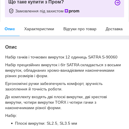
Що таке купити з Пром?
Замовлення під захистом
Опис
Характеристики
Відгуки про товар
Доставка
Опис
Набір гачків і точкових викруток 12 одиниць SATRA S-90060
Набір прецизійних викруток і біт SATRA складається з восьми
викруток, обладнаних хромо-ванадієвими наконечниками
різних розмірів і форм.
Ергономічні ручки забезпечують комфорт, зручність
захоплення й точність роботи.
До комплекту входять дві плоскі викрутки, дві хрестові
викрутки, чотири викрутки TORX і чотири гачки з
наконечниками різної форми.
Набір:
Плоскі викрутки: SL2.5, SL3.5 мм