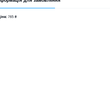
нформація для замовлення
іна:
765 ₴