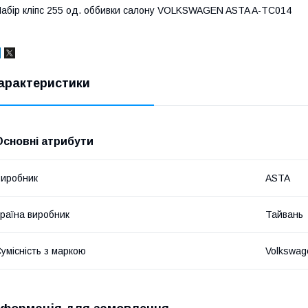
абір кліпс 255 од. оббивки салону VOLKSWAGEN ASTA A-TC014
арактеристики
Основні атрибути
иробник
ASTA
раїна виробник
Тайвань
умісність з маркою
Volkswag