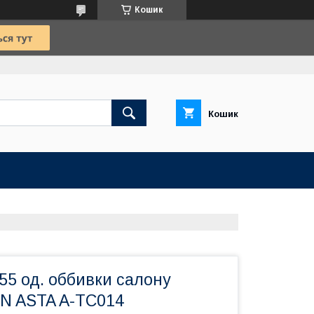
Кошик
Кошик
Ю
255 од. оббивки салону
 ASTA A-TC014